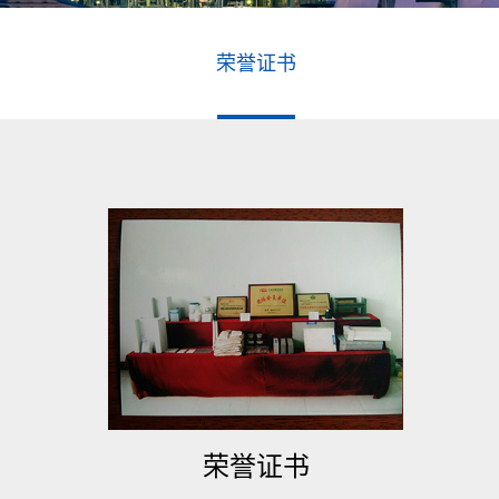
荣誉证书
荣誉证书