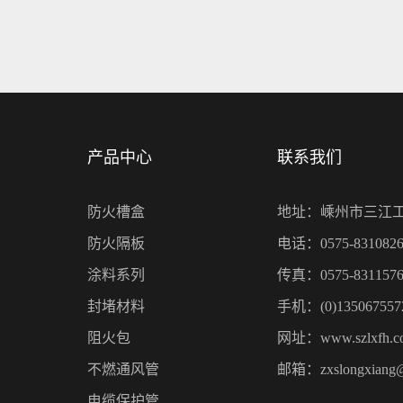
产品中心
联系我们
防火槽盒
地址：嵊州市三江
防火隔板
电话：0575-8310826
涂料系列
传真：0575-8311576
封堵材料
手机：(0)135067557
阻火包
网址：www.szlxfh.c
不燃通风管
邮箱：zxslongxiang
电缆保护管