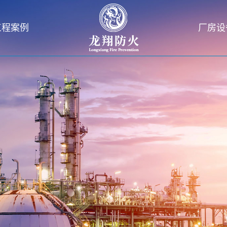
工程案例
厂房设