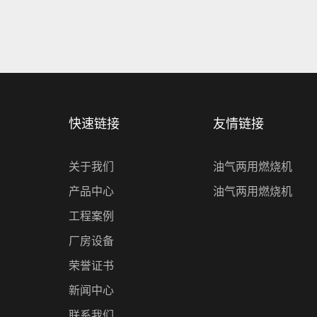
快速链接
友情链接
关于我们
油气两用燃烧机
产品中心
油气两用燃烧机
工程案例
厂房设备
荣誉证书
新闻中心
联系我们