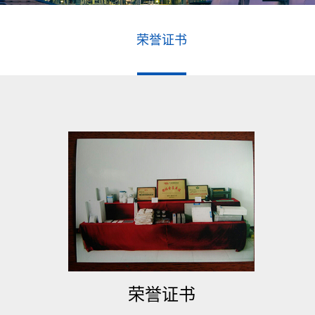
荣誉证书
荣誉证书