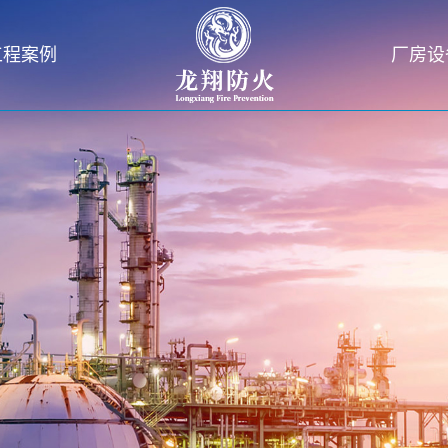
工程案例
厂房设