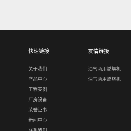
快速链接
友情链接
关于我们
油气两用燃烧机
产品中心
油气两用燃烧机
工程案例
厂房设备
荣誉证书
新闻中心
联系我们