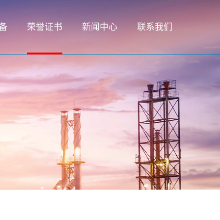
备
荣誉证书
新闻中心
联系我们