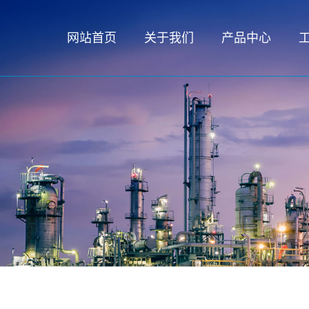
网站首页
关于我们
产品中心