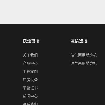
快速链接
友情链接
关于我们
油气两用燃烧机
产品中心
油气两用燃烧机
工程案例
厂房设备
荣誉证书
新闻中心
联系我们