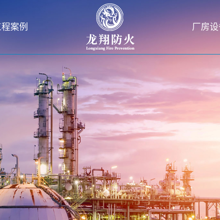
工程案例
厂房设