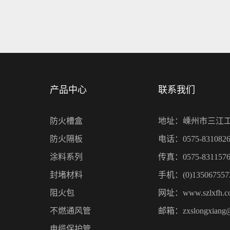
产品中心
联系我们
防火槽盒
地址：嵊州市三江
防火隔板
电话：0575-8310826
涂料系列
传真：0575-8311576
封堵材料
手机：(0)135067557
阻火包
网址：www.szlxfh.c
不燃通风管
邮箱：zxslongxiang
电缆保护管