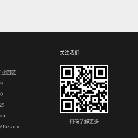
关注我们
工业园区
9
0
29
om
扫码了解更多
@163.com