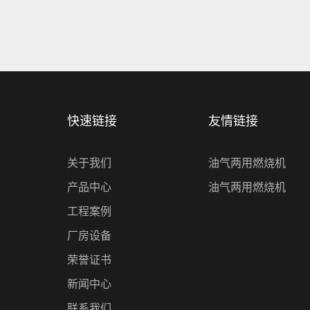
快速链接
友情链接
关于我们
油气两用燃烧机
产品中心
油气两用燃烧机
工程案例
厂房设备
荣誉证书
新闻中心
联系我们