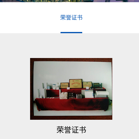
荣誉证书
荣誉证书