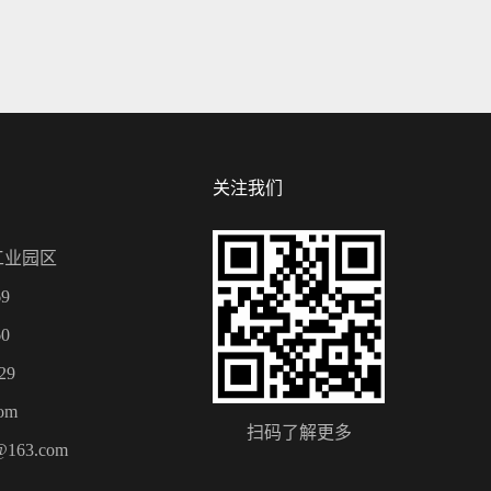
关注我们
工业园区
9
0
29
om
扫码了解更多
@163.com