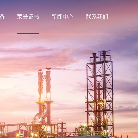
备
荣誉证书
新闻中心
联系我们