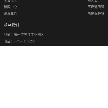
荣誉证书
阻火包
新闻中心
不燃通风管
联系我们
电缆保护管
联系我们
地址：嵊州市三江工业园区
电话：0575-83108269
传真：0575-83115760
手机：(0)13506755729
网址：www.szlxfh.com
邮箱：zxslongxiang@163.com
Copyright © 2022 嵊州市龙翔防火材料有限公司 All rights
reserved. 部分图片素材来源于网络，如有侵权请联系立即删除
浙
ICP备20006252号-1
浙公网安备 33068302000362号
网站建设：鼎成网络