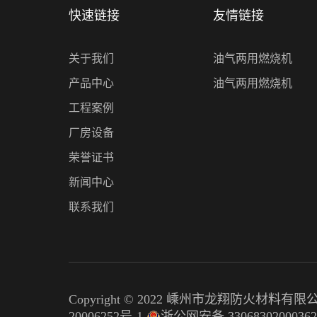
快速链接
友情链接
关于我们
油气两用燃烧机
产品中心
油气两用燃烧机
工程案例
厂房设备
荣誉证书
新闻中心
联系我们
Copyright © 2022 嵊州市龙翔防火材料有
20006252号-1
浙公网安备 3306830200036