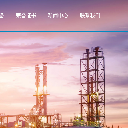
备
荣誉证书
新闻中心
联系我们