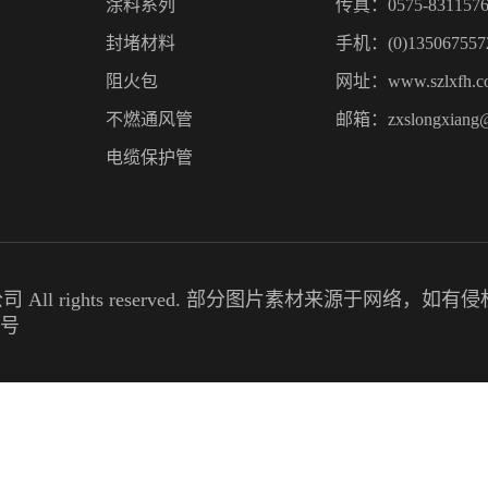
涂料系列
传真：0575-8311576
封堵材料
手机：(0)135067557
阻火包
网址：www.szlxfh.c
不燃通风管
邮箱：zxslongxiang
电缆保护管
限公司 All rights reserved. 部分图片素材来源于网络
2号