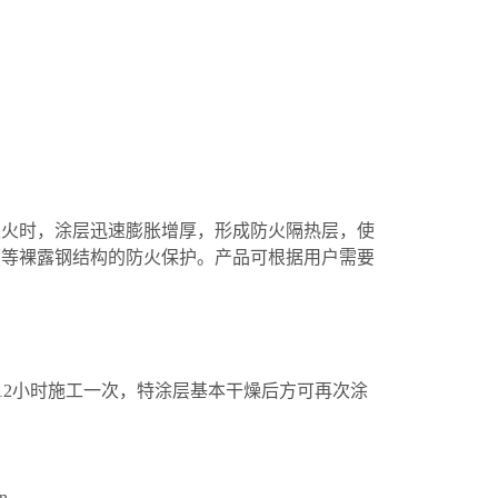
遇火时，涂层迅速膨胀增厚，形成防火隔热层，使
厦等裸露钢结构的防火保护。产品可根据用户需要
sh;12小时施工一次，特涂层基本干燥后方可再次涂
n