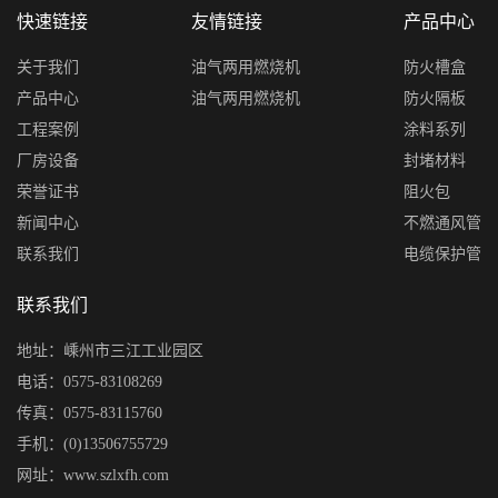
快速链接
友情链接
产品中心
关于我们
油气两用燃烧机
防火槽盒
产品中心
油气两用燃烧机
防火隔板
工程案例
涂料系列
厂房设备
封堵材料
荣誉证书
阻火包
新闻中心
不燃通风管
联系我们
电缆保护管
联系我们
地址：嵊州市三江工业园区
电话：0575-83108269
传真：0575-83115760
手机：(0)13506755729
网址：www.szlxfh.com