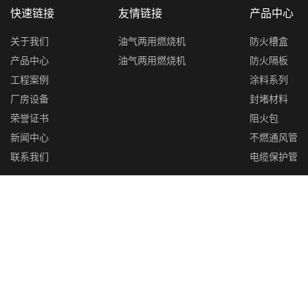
快速链接
友情链接
产品中心
关于我们
油气两用燃烧机
防火槽盒
产品中心
油气两用燃烧机
防火隔板
工程案例
涂料系列
厂房设备
封堵材料
荣誉证书
阻火包
新闻中心
不燃通风管
联系我们
电缆保护管
联系我们
地址：嵊州市三江工业园区
电话：0575-83108269
传真：0575-83115760
手机：(0)13506755729
网址：www.szlxfh.com