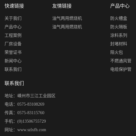
快速链接
友情链接
产品中心
关于我们
油气两用燃烧机
防火槽盒
产品中心
油气两用燃烧机
防火隔板
工程案例
涂料系列
厂房设备
封堵材料
荣誉证书
阻火包
新闻中心
不燃通风管
联系我们
电缆保护管
联系我们
地址：嵊州市三江工业园区
电话：0575-83108269
传真：0575-83115760
手机：(0)13506755729
网址：www.szlxfh.com