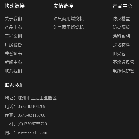
快速链接
友情链接
产品中心
关于我们
油气两用燃烧机
防火槽盒
产品中心
油气两用燃烧机
防火隔板
工程案例
涂料系列
厂房设备
封堵材料
荣誉证书
阻火包
新闻中心
不燃通风管
联系我们
电缆保护管
联系我们
地址：嵊州市三江工业园区
电话：0575-83108269
传真：0575-83115760
手机：(0)13506755729
网址：www.szlxfh.com