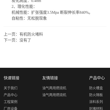
炭化高度：0.48m
2、理化性能：
机械性能：扩张强度3.5Mpa 断裂伸长率840%。
自粘性：无松脱现象
上一页：
有机防火堵料
下一页：
没有了
快速链接
友情链接
产品中心
关于我们
油气两用燃烧机
防火槽盒
产品中心
油气两用燃烧机
防火隔板
工程案例
涂料系列
厂房设备
封堵材料