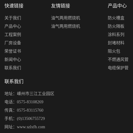
快速链接
友情链接
产品中心
关于我们
油气两用燃烧机
防火槽盒
产品中心
油气两用燃烧机
防火隔板
工程案例
涂料系列
厂房设备
封堵材料
荣誉证书
阻火包
新闻中心
不燃通风管
联系我们
电缆保护管
联系我们
地址：嵊州市三江工业园区
电话：0575-83108269
传真：0575-83115760
手机：(0)13506755729
网址：www.szlxfh.com