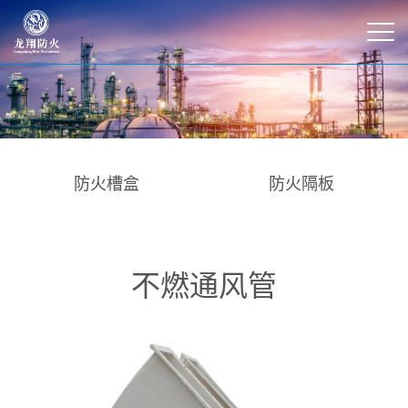
防火槽盒
防火隔板
不燃通风管