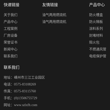
快速链接
友情链接
产品中心
关于我们
油气两用燃烧机
防火槽盒
产品中心
油气两用燃烧机
防火隔板
工程案例
涂料系列
厂房设备
封堵材料
荣誉证书
阻火包
新闻中心
不燃通风管
联系我们
电缆保护管
联系我们
地址：嵊州市三江工业园区
电话：0575-83108269
传真：0575-83115760
手机：(0)13506755729
网址：www.szlxfh.com