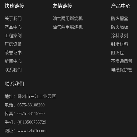
快速链接
友情链接
产品中心
关于我们
油气两用燃烧机
防火槽盒
产品中心
油气两用燃烧机
防火隔板
工程案例
涂料系列
厂房设备
封堵材料
荣誉证书
阻火包
新闻中心
不燃通风管
联系我们
电缆保护管
联系我们
地址：嵊州市三江工业园区
电话：0575-83108269
传真：0575-83115760
手机：(0)13506755729
网址：www.szlxfh.com