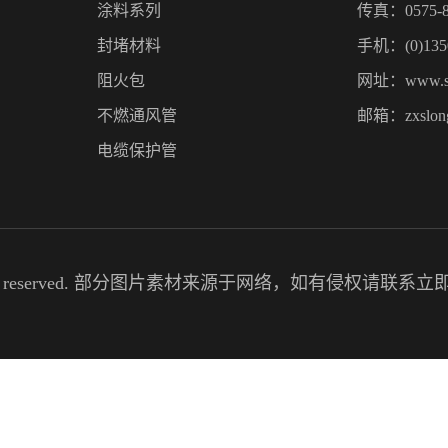
涂料系列
传真：0575-8
封堵材料
手机：(0)1350
阻火包
网址：www.sz
不燃通风管
邮箱：zxslong
电缆保护管
rights reserved. 部分图片素材来源于网络，如有侵权请联系