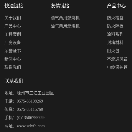
快速链接
友情链接
产品中心
关于我们
油气两用燃烧机
防火槽盒
产品中心
油气两用燃烧机
防火隔板
工程案例
涂料系列
厂房设备
封堵材料
荣誉证书
阻火包
新闻中心
不燃通风管
联系我们
电缆保护管
联系我们
地址：嵊州市三江工业园区
电话：0575-83108269
传真：0575-83115760
手机：(0)13506755729
网址：www.szlxfh.com