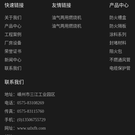
快速链接
友情链接
产品中心
关于我们
油气两用燃烧机
防火槽盒
产品中心
油气两用燃烧机
防火隔板
工程案例
涂料系列
厂房设备
封堵材料
荣誉证书
阻火包
新闻中心
不燃通风管
联系我们
电缆保护管
联系我们
地址：嵊州市三江工业园区
电话：0575-83108269
传真：0575-83115760
手机：(0)13506755729
网址：www.szlxfh.com