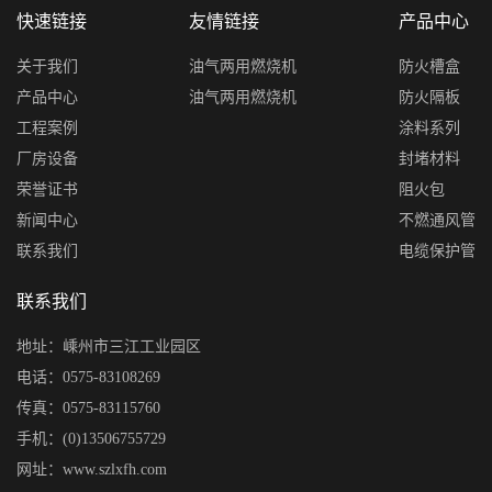
快速链接
友情链接
产品中心
关于我们
油气两用燃烧机
防火槽盒
产品中心
油气两用燃烧机
防火隔板
工程案例
涂料系列
厂房设备
封堵材料
荣誉证书
阻火包
新闻中心
不燃通风管
联系我们
电缆保护管
联系我们
地址：嵊州市三江工业园区
电话：0575-83108269
传真：0575-83115760
手机：(0)13506755729
网址：www.szlxfh.com