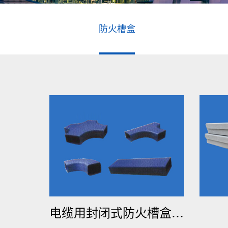
防火槽盒
电缆用封闭式防火槽盒(桥架)