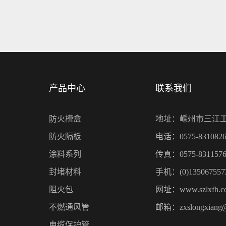
产品中心
联系我们
防火槽盒
地址：嵊州市三江
防火隔板
电话：0575-8310826
涂料系列
传真：0575-8311576
封堵材料
手机：(0)135067557
阻火包
网址：www.szlxfh.c
不燃通风管
邮箱：zxslongxiang
电缆保护管