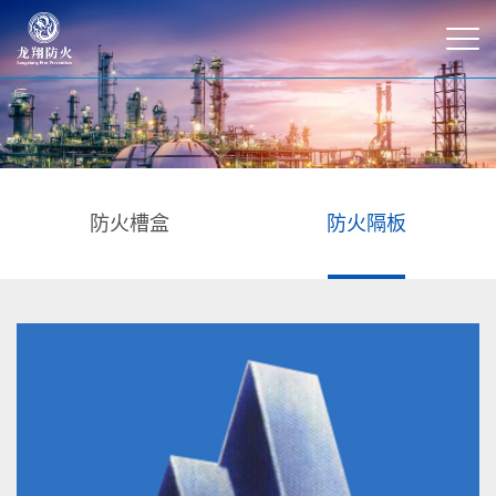
防火槽盒
防火隔板