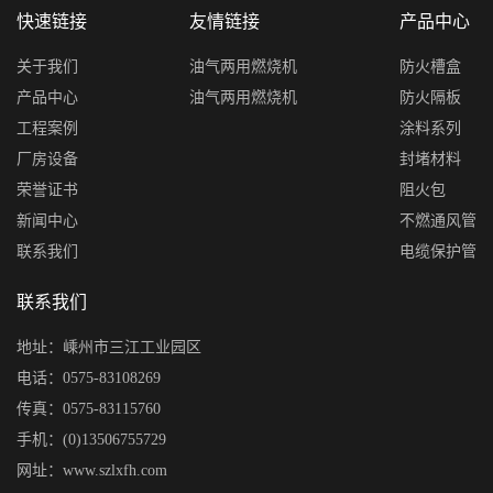
快速链接
友情链接
产品中心
关于我们
油气两用燃烧机
防火槽盒
产品中心
油气两用燃烧机
防火隔板
工程案例
涂料系列
厂房设备
封堵材料
荣誉证书
阻火包
新闻中心
不燃通风管
联系我们
电缆保护管
联系我们
地址：嵊州市三江工业园区
电话：0575-83108269
传真：0575-83115760
手机：(0)13506755729
网址：www.szlxfh.com