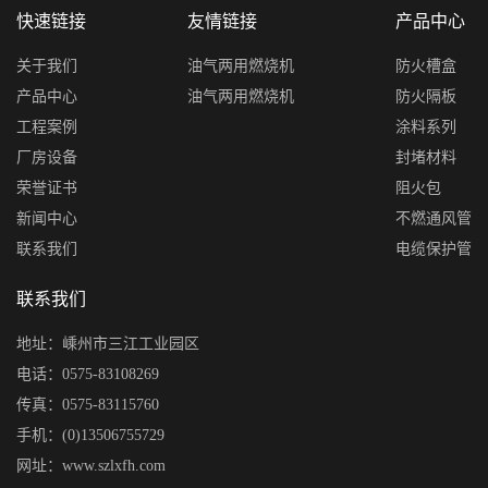
快速链接
友情链接
产品中心
关于我们
油气两用燃烧机
防火槽盒
产品中心
油气两用燃烧机
防火隔板
工程案例
涂料系列
厂房设备
封堵材料
荣誉证书
阻火包
新闻中心
不燃通风管
联系我们
电缆保护管
联系我们
地址：嵊州市三江工业园区
电话：0575-83108269
传真：0575-83115760
手机：(0)13506755729
网址：www.szlxfh.com