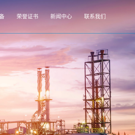
备
荣誉证书
新闻中心
联系我们