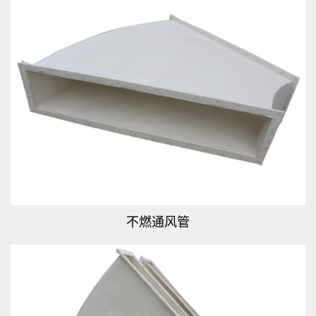
不燃通风管