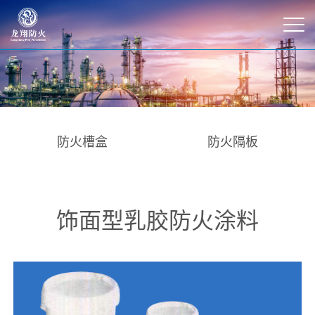
防火槽盒
防火隔板
饰面型乳胶防火涂料