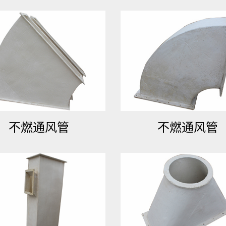
不燃通风管
不燃通风管