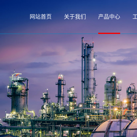
网站首页
关于我们
产品中心