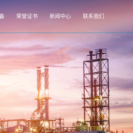
备
荣誉证书
新闻中心
联系我们