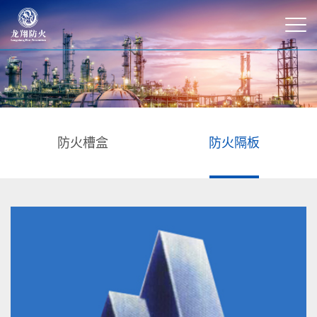
防火槽盒
防火隔板